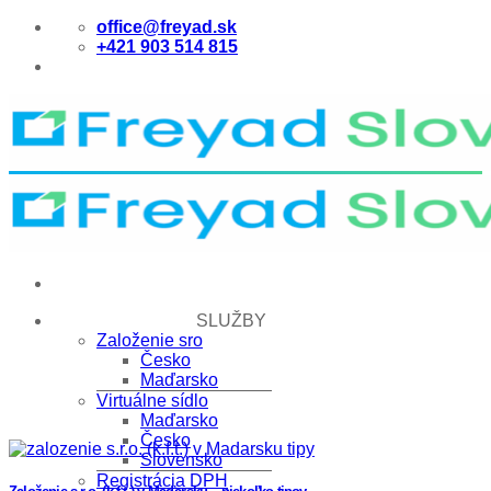
Skip
office@freyad.sk
to
+421 903 514 815
content
SLUŽBY
Založenie sro
Česko
Maďarsko
Virtuálne sídlo
Maďarsko
Česko
Slovensko
Registrácia DPH