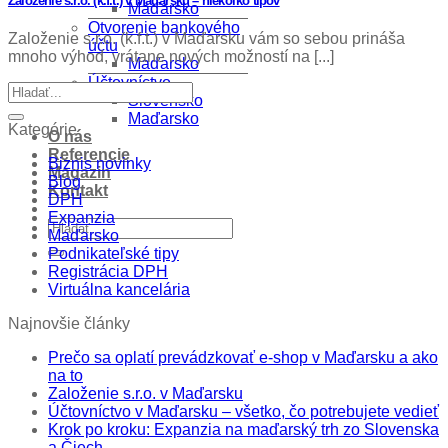
Založenie s.r.o. (k.f.t.) v Maďarsku – niekoľko tipov
Maďarsko
Otvorenie bankového
Založenie s.r.o. (k.f.t.) v Maďarsku vám so sebou prináša
účtu
mnoho výhod, vrátane nových možností na [...]
Maďarsko
Účtovníctvo
Slovensko
Maďarsko
Kategórie
O nás
Referencie
Biznis novinky
Magazin
Blog
Kontakt
DPH
Expanzia
Maďarsko
Podnikateľské tipy
Registrácia DPH
Virtuálna kancelária
Najnovšie články
Prečo sa oplatí prevádzkovať e-shop v Maďarsku a ako
na to
Založenie s.r.o. v Maďarsku
Účtovníctvo v Maďarsku – všetko, čo potrebujete vedieť
Krok po kroku: Expanzia na maďarský trh zo Slovenska
a Čiech