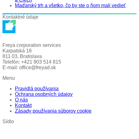
Maďarský trh a všetko, čo by ste o ňom mali vedieť
Kontaktné údaje
Freya corporation services
Karpatská 18
811 03, Bratislava
Telefón: +421 903 514 815
E-mail: office@freyad.sk
Menu
Pravidlá používania
Ochrana osobných údajov
O nás
Kontakt
Zásady používania súborov cookie
Sídlo