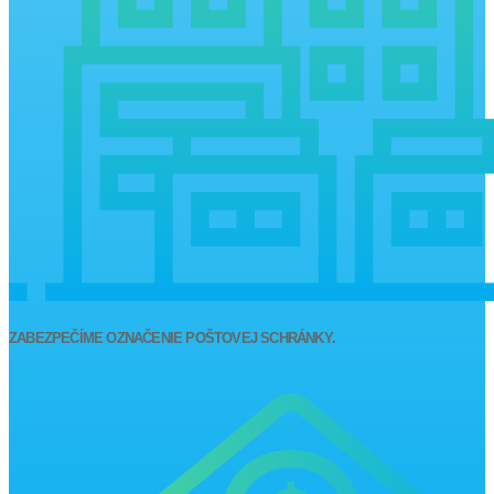
ZABEZPEČÍME OZNAČENIE POŠTOVEJ SCHRÁNKY.