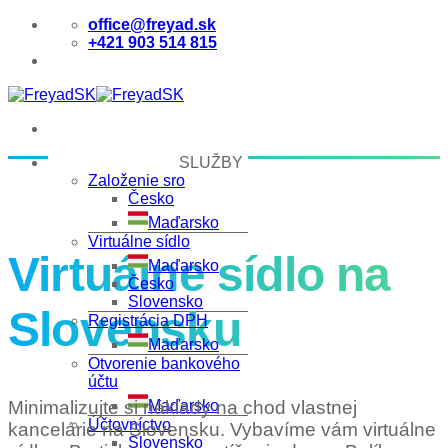
Skip
office@freyad.sk
to
+421 903 514 815
content
SLUŽBY
Založenie sro
Česko
Maďarsko
Virtuálne sídlo
Virtuálne sídlo na
Maďarsko
Česko
Slovensko
Slovensku
Registrácia DPH
Maďarsko
Otvorenie bankového
účtu
Minimalizujte si náklady na chod vlastnej
Maďarsko
Účtovníctvo
kancelárie na Slovensku. Vybavíme vám virtuálne
Slovensko