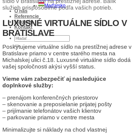
sídlo v Bratislave na prestížnej adrese. Balík
Maďarsko
služieb prispôsobíme podľa vašich potrieb.
O nás
Referencie
LUXUSNÉ VIRTUÁLNE SÍDLO V
Magazin
Kontakt
BRATISLAVE
Poskytujeme virtuálne sídlo na prestížnej adrese v
Bratislave priamo v centre starého mesta na
Michalskej ulici č.18. Luxusné virtuálne sídlo dodá
vašej spoločnosti akýsi vyšší status.
Vieme vám zabezpečiť aj nasledujúce
doplnkové služby:
– prenájom konferenčných priestorov
– skenovanie a preposielanie prijatej pošty
– prijímanie telefonátov vašich klientov
– parkovanie priamo v centre mesta
Minimalizujte si náklady na chod vlastnej