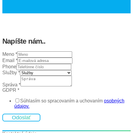
Napíšte nám..
Meno
*
Email
*
Phone
Služby
*
Správa
*
GDPR
*
Súhlasím so spracovaním a uchovaním
osobných
údajov.
Odoslať