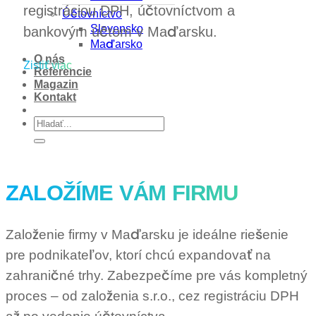
registráciou DPH, účtovníctvom a
Účtovníctvo
Slovensko
bankovým účtom v Maďarsku.
Maďarsko
O nás
Zistiť viac
Referencie
Magazin
Kontakt
ZALOŽÍME VÁM FIRMU
Založenie firmy v Maďarsku je ideálne riešenie
pre podnikateľov, ktorí chcú expandovať na
zahraničné trhy. Zabezpečíme pre vás kompletný
proces – od založenia s.r.o., cez registráciu DPH