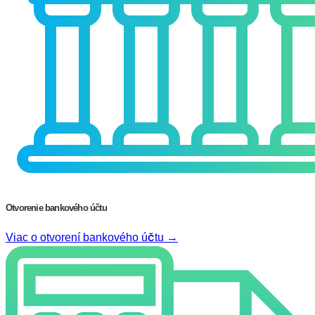
Otvorenie bankového účtu
Viac o otvorení bankového účtu →