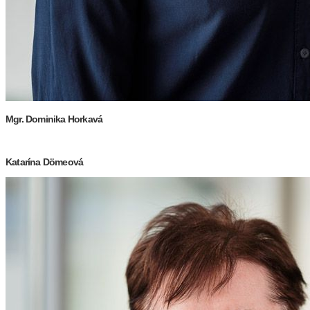
Mgr. Dominika Horkavá
Katar
í
na D
ö
meov
á