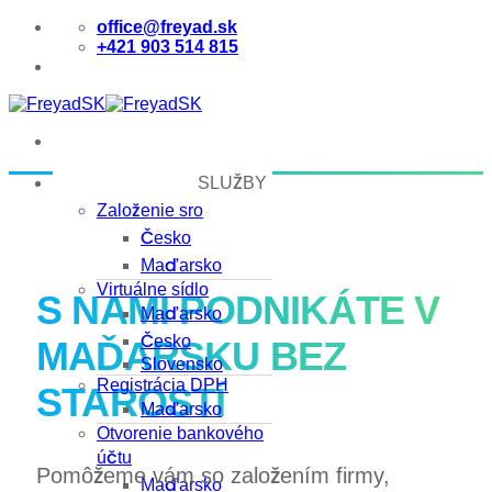
Skip
office@freyad.sk
to
+421 903 514 815
content
SLUŽBY
Založenie sro
Česko
Maďarsko
Virtuálne sídlo
S NAMI PODNIKÁTE V
Maďarsko
Česko
MAĎARSKU BEZ
Slovensko
Registrácia DPH
STAROSTÍ
Maďarsko
Otvorenie bankového
účtu
Pomôžeme vám so založením firmy,
Maďarsko