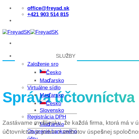
Skip
office@freyad.sk
to
+421 903 514 815
content
SLUŽBY
Založenie sro
Česko
Maďarsko
Virtuálne sídlo
Správa účtovníctva
Maďarsko
Česko
Slovensko
Registrácia DPH
Zastávame myšlienku, že každá firma, ktorá má v 
Maďarsko
Otvorenie bankového
účtovníctvo je jeden z atribútov úspešnej spoločnos
účtu