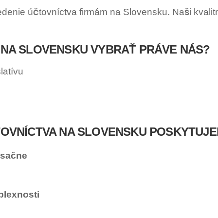
enie účtovníctva firmám na Slovensku. Naši kvalitn
A NA SLOVENSKU VYBRAŤ PRÁVE NÁS?
latívu
ČTOVNÍCTVA NA SLOVENSKU POSKYTUJE
esačne
plexnosti