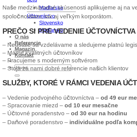
Naše medzinárodné skúsenosti aplikujeme aj na ved
Maďarsko
Účtovníctvo
spoločnostiam, tak aj veľkým korporátom.
Slovensko
PREČO SI PRE VEDENIE ÚČTOVNÍCTV
Maďarsko
O nás
Referencie
– Neustále sa vzdelávame a sledujeme platnú legis
Magazin
– Máme kvalitných účtovníkov
Kontakt
– Pracujeme s moderným softvérom
– Stoja za nami dobré referencie našich klientov
SLUŽBY, KTORÉ V RÁMCI VEDENIA Ú
– Vedenie podvojného účtovníctva –
od 49 eur m
– Spracovanie miezd –
od 10 eur mesačne
– Účtovné poradenstvo –
od 30 eur na hodinu
– Daňové poradenstvo –
individuálne podľa kom