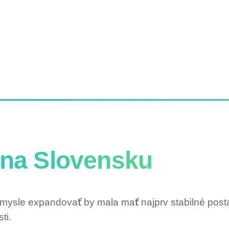
 na Slovensku
úmysle expandovať by mala mať najprv stabilné pos
ti.