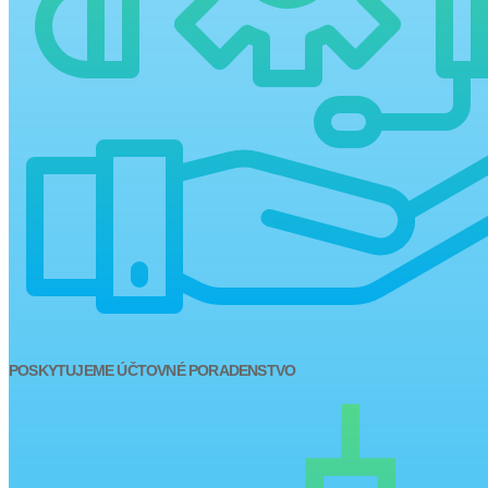
POSKYTUJEME ÚČTOVNÉ PORADENSTVO