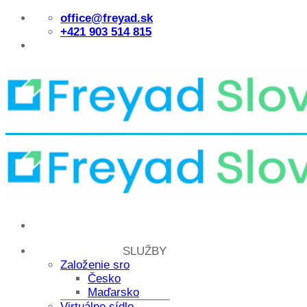
Skip
office@freyad.sk
to
+421 903 514 815
content
SLUŽBY
Založenie sro
Česko
Maďarsko
Virtuálne sídlo