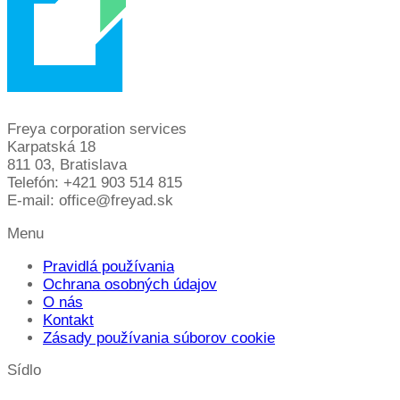
Freya corporation services
Karpatská 18
811 03, Bratislava
Telefón: +421 903 514 815
E-mail: office@freyad.sk
Menu
Pravidlá používania
Ochrana osobných údajov
O nás
Kontakt
Zásady používania súborov cookie
Sídlo