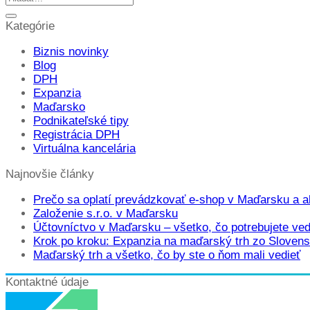
Kategórie
Biznis novinky
Blog
DPH
Expanzia
Maďarsko
Podnikateľské tipy
Registrácia DPH
Virtuálna kancelária
Najnovšie články
Prečo sa oplatí prevádzkovať e-shop v Maďarsku a a
Založenie s.r.o. v Maďarsku
Účtovníctvo v Maďarsku – všetko, čo potrebujete ved
Krok po kroku: Expanzia na maďarský trh zo Slovens
Maďarský trh a všetko, čo by ste o ňom mali vedieť
Kontaktné údaje