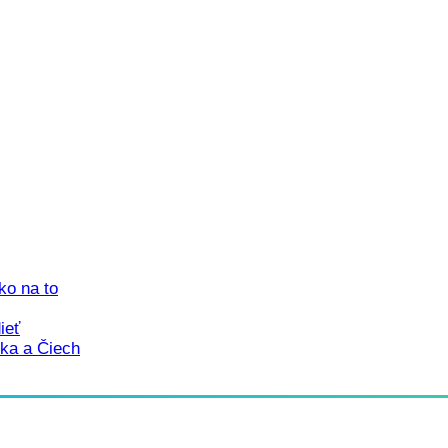
ko na to
ieť
ka a Čiech