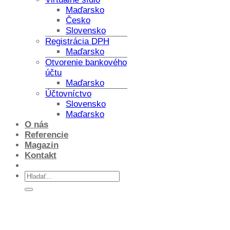
Maďarsko
Česko
Slovensko
Registrácia DPH
Maďarsko
Otvorenie bankového
účtu
Maďarsko
Účtovníctvo
Slovensko
Maďarsko
O nás
Referencie
Magazin
Kontakt