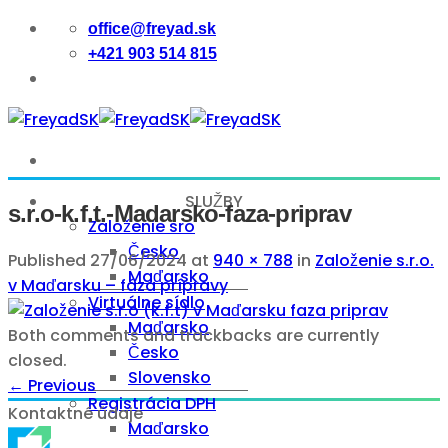
Skip
office@freyad.sk
to
+421 903 514 815
content
SLUŽBY
s.r.o-k.f.t.-Madarsko-faza-priprav
Založenie sro
Česko
Published
27/06/2024
at
940 × 788
in
Založenie s.r.o.
Maďarsko
v Maďarsku – fáza prípravy
Virtuálne sídlo
Maďarsko
Both comments and trackbacks are currently
Česko
closed.
Slovensko
←
Previous
Registrácia DPH
Kontaktné údaje
Maďarsko