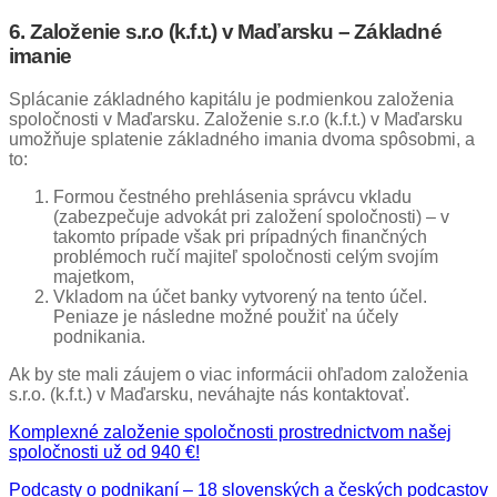
6.
Založenie s.r.o (k.f.t.) v Maďarsku – Základné
imanie
Splácanie základného kapitálu je podmienkou založenia
spoločnosti v Maďarsku. Založenie s.r.o (k.f.t.) v Maďarsku
umožňuje splatenie základného imania dvoma spôsobmi, a
to:
Formou čestného prehlásenia správcu vkladu
(zabezpečuje advokát pri založení spoločnosti) – v
takomto prípade však pri prípadných finančných
problémoch ručí majiteľ spoločnosti celým svojím
majetkom,
Vkladom na účet banky vytvorený na tento účel.
Peniaze je následne možné použiť na účely
podnikania.
Ak by ste mali záujem o viac informácii ohľadom založenia
s.r.o. (k.f.t.) v Maďarsku, neváhajte nás kontaktovať.
Komplexné založenie spoločnosti prostrednictvom našej
spoločnosti už od 940 €!
Podcasty o podnikaní – 18 slovenských a českých podcastov