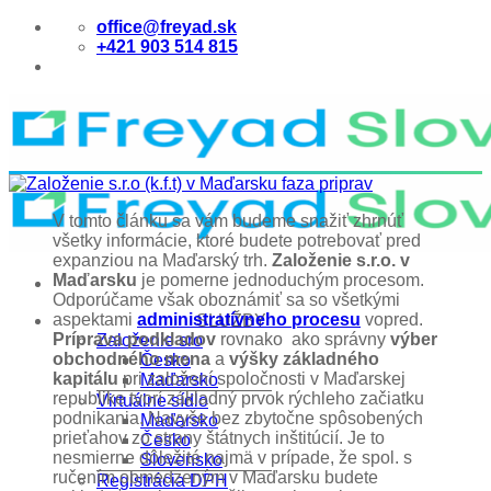
Skip
office@freyad.sk
to
+421 903 514 815
content
V tomto článku sa vám budeme snažiť zhrnúť
všetky informácie, ktoré budete potrebovať pred
expanziou na Maďarský trh.
Založenie s.r.o. v
Maďarsku
je pomerne jednoduchým procesom.
Odporúčame však oboznámiť sa so všetkými
aspektami
administratívneho procesu
vopred.
SLUŽBY
Príprava podkladov
rovnako ako správny
výber
Založenie sro
obchodného mena
a
výšky základného
Česko
kapitálu
pri založení spoločnosti v Maďarskej
Maďarsko
republike tvorí základný prvok rýchleho začiatku
Virtuálne sídlo
podnikania. Navyše bez zbytočne spôsobených
Maďarsko
prieťahov zo strany štátnych inštitúcií. Je to
Česko
nesmierne dôležité najmä v prípade, že spol. s
Slovensko
ručením obmedzeným v Maďarsku budete
Registrácia DPH