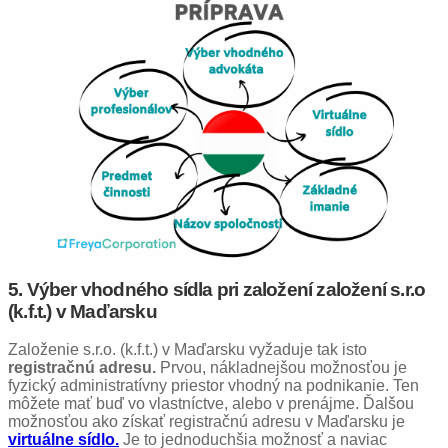
5. Výber vhodného sídla pri založení
založení s.r.o
(k.f.t.)
v Maďarsku
Založenie s.r.o. (k.f.t.) v Maďarsku vyžaduje tak isto
registračnú adresu.
Prvou, nákladnejšou možnosťou je
fyzický administratívny priestor vhodný na podnikanie. Ten
môžete mať buď vo vlastníctve, alebo v prenájme. Ďalšou
možnosťou ako získať registračnú adresu v Maďarsku je
virtuálne sídlo.
Je to jednoduchšia možnosť a naviac