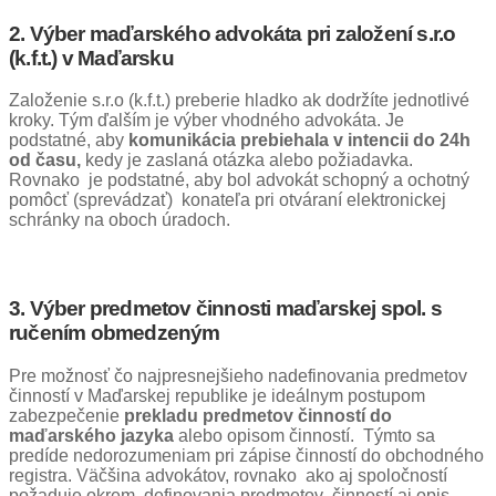
2. Výber maďarsk
é
ho advokáta pri založení s.r.o
(k.f.t.) v Maďarsku
Založenie s.r.o (k.f.t.) preberie hladko ak dodržíte jednotlivé
kroky. Tým ďalším je výber vhodného advokáta. Je
podstatné, aby
komunikácia prebiehala v intencii do 24h
od času,
kedy je zaslaná otázka alebo požiadavka.
Rovnako je podstatné, aby bol advokát schopný a ochotný
pomôcť (sprevádzať) konateľa pri otváraní elektronickej
schránky na oboch úradoch.
3. Výber predmetov činnosti maďarskej spol. s
ručením obmedzeným
Pre možnosť čo najpresnejšieho nadefinovania predmetov
činností v Maďarskej republike je ideálnym postupom
zabezpečenie
prekladu predmetov činností do
maďarského jazyka
alebo opisom činností. Týmto sa
predíde nedorozumeniam pri zápise činností do obchodného
registra. Väčšina advokátov, rovnako ako aj spoločností
požaduje okrem definovania predmetov činností aj opis