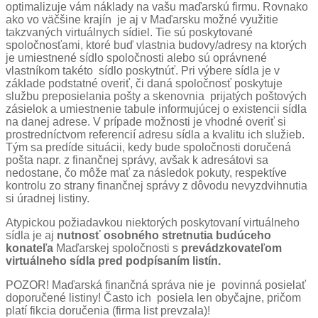
optimalizuje vám náklady na vašu maďarskú firmu. Rovnako
ako vo väčšine krajín je aj v Maďarsku možné využitie
takzvaných virtuálnych sídiel. Tie sú poskytované
spoločnosťami, ktoré buď vlastnia budovy/adresy na ktorých
je umiestnené sídlo spoločnosti alebo sú oprávnené
vlastníkom takéto sídlo poskytnúť. Pri výbere sídla je v
základe podstatné overiť, či daná spoločnosť poskytuje
službu preposielania pošty a skenovnia prijatých poštových
zásielok a umiestnenie tabule informujúcej o existencii sídla
na danej adrese. V prípade možnosti je vhodné overiť si
prostredníctvom referencií adresu sídla a kvalitu ich služieb.
Tým sa predíde situácii, kedy bude spoločnosti doručená
pošta napr. z finančnej správy, avšak k adresátovi sa
nedostane, čo môže mať za následok pokuty, respektíve
kontrolu zo strany finančnej správy z dôvodu nevyzdvihnutia
si úradnej listiny.
Atypickou požiadavkou niektorých poskytovaní virtuálneho
sídla je aj
nutnosť osobného stretnutia budúceho
konateľa
Maďarskej spoločnosti s
prevádzkovateľom
virtuálneho sídla pred podpísaním listín.
POZOR! Maďarská finančná správa nie je povinná posielať
doporučené listiny! Často ich posiela len obyčajne, pričom
platí fikcia doručenia (firma list prevzala)!