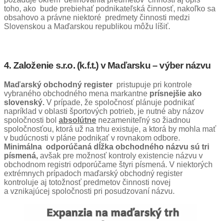
toho, ako bude prebiehať podnikateľská činnosť, nakoľko sa
obsahovo a právne niektoré predmety činnosti medzi
Slovenskou a Maďarskou republikou môžu líšiť.
4. Založenie s.r.o. (k.f.t.) v Maďarsku – vý
ber n
ázvu
Maďarský obchodný register
pristupuje pri kontrole
vybraného obchodného mena markantne
prísnejšie ako
slovenský.
V prípade, že spoločnosť plánuje podnikať
napríklad v oblasti športových potrieb, je nutné aby názov
spoločnosti bol
absolútne
nezameniteľný so žiadnou
spoločnosťou, ktorá už na trhu existuje, a ktorá by mohla mať
v budúcnosti v pláne podnikať v rovnakom odbore.
Minimálna odporúčaná dĺžka obchodného názvu sú tri
písmená,
avšak pre možnosť kontroly existencie názvu v
obchodnom registri odporúčame štyri písmená. V niektorých
extrémnych prípadoch maďarský obchodný register
kontroluje aj totožnosť predmetov činnosti novej
a vznikajúcej spoločnosti pri posudzovaní názvu.