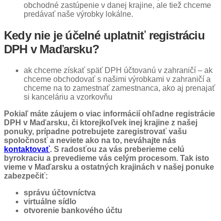
obchodné zastúpenie v danej krajine, ale tiež chceme
predávať naše výrobky lokálne.
Kedy nie je účelné uplatniť registráciu
DPH v Maďarsku?
ak chceme získať späť DPH účtovanú v zahraničí – ak
chceme obchodovať s našimi výrobkami v zahraničí a
chceme na to zamestnať zamestnanca, ako aj prenajať
si kanceláriu a vzorkovňu
Pokiaľ máte záujem o viac informácií ohľadne registrácie
DPH v Maďarsku, či ktorejkoľvek inej krajine z našej
ponuky, prípadne potrebujete zaregistrovať vašu
spoločnosť a neviete ako na to, neváhajte nás
kontaktovať
. S radosťou za vás preberieme celú
byrokraciu a prevedieme vás celým procesom. Tak isto
vieme v Maďarsku a ostatných krajinách v našej ponuke
zabezpečiť:
správu účtovníctva
virtuálne sídlo
otvorenie bankového účtu