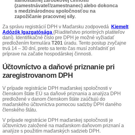
samostatnej zárobkovej činnosti
(zamestnávateľ/zamestnanec) alebo dokonca
s medzinárodnou spoločnosťou na
zapožičanie pracovnej sily.
Za správu registrácií DPH v Maďarsku zodpovedá
Kiemelt
Adózók Igazgatósága
(Riaditeľstvo prioritných platiteľov
daní). Identifikačné číslo pre DPH je možné vyžiadať
predložením formulára
T201
úradu. Tento postup zvyčajne
trvá 14 – 30 dní, preto sa tento čas musí zohľadniť pri
príprave na začatie hospodárskej činnosti.
Účtovníctvo a daňové priznanie pri
zaregistrovanom DPH
V prípade registrácie DPH maďarskej spoločnosti v
členskom štáte EÚ sa daňové priznania a analýza DPH
predložené v danom členskom štáte zaúčtujú do
maďarského účtovníctva pomocou sadzby DPH daného
členského štátu.
V prípade registrácie DPH maďarskej spoločnosti je
účtovníctvo založené na maďarskom daňovom priznaní a
analýze s použitím maďarských sadzieb DPH.