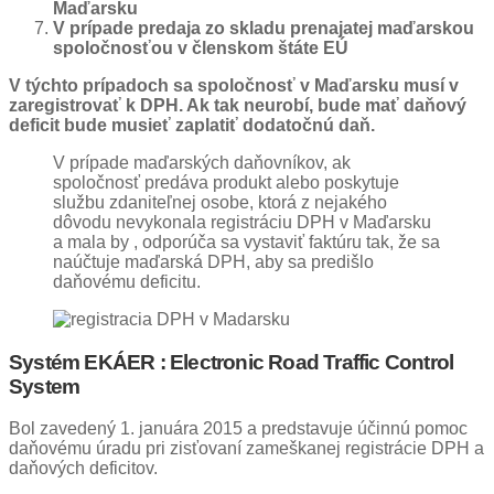
Maďarsku
V prípade predaja zo skladu prenajatej maďarskou
spoločnosťou v členskom štáte EÚ
V týchto prípadoch sa spoločnosť v Maďarsku musí v
zaregistrovať k DPH. Ak tak neurobí, bude mať daňový
deficit bude musieť zaplatiť dodatočnú daň.
V prípade maďarských daňovníkov, ak
spoločnosť predáva produkt alebo poskytuje
službu zdaniteľnej osobe, ktorá z nejakého
dôvodu nevykonala registráciu DPH v Maďarsku
a mala by , odporúča sa vystaviť faktúru tak, že sa
naúčtuje maďarská DPH, aby sa predišlo
daňovému deficitu.
Systém EKÁER : Electronic Road Traffic Control
System
Bol zavedený 1. januára 2015 a predstavuje účinnú pomoc
daňovému úradu pri zisťovaní zameškanej registrácie DPH a
daňových deficitov.