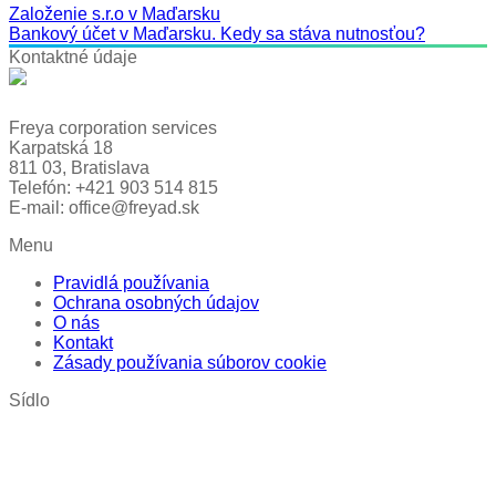
Založenie s.r.o v Maďarsku
Bankový účet v Maďarsku. Kedy sa stáva nutnosťou?
Kontaktné údaje
Freya corporation services
Karpatská 18
811 03, Bratislava
Telefón: +421 903 514 815
E-mail: office@freyad.sk
Menu
Pravidlá používania
Ochrana osobných údajov
O nás
Kontakt
Zásady používania súborov cookie
Sídlo