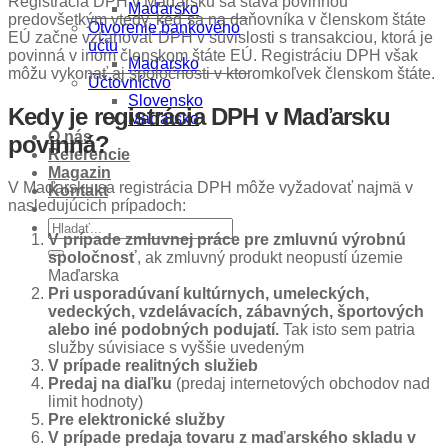
Registrácia DPH v Maďarsku sa stáva povinnou
Maďarsko
predovšetkým vtedy, keď sa na daňovníka v členskom štáte
Otvorenie bankového
EÚ začne vzťahovať DPH v súvislosti s transakciou, ktorá je
účtu
povinná v inom členskom štáte EÚ. Registráciu DPH však
Maďarsko
môžu vykonať aj spoločnosti v ktoromkoľvek členskom štáte.
Účtovníctvo
Slovensko
Kedy je registrácia DPH v Maďarsku
Maďarsko
O nás
povinná?
Referencie
Magazin
V Maďarsku sa registrácia DPH môže vyžadovať najmä v
Kontakt
nasledujúcich prípadoch:
V prípade zmluvnej práce pre zmluvnú výrobnú
spoločnosť
, ak zmluvný produkt neopustí územie
Maďarska
Pri usporadúvaní kultúrnych, umeleckých,
vedeckých, vzdelávacích, zábavných, športových
alebo iné podobných podujatí.
Tak isto sem patria
služby súvisiace s vyššie uvedeným
V prípade realitných služieb
Predaj na diaľku
(predaj internetových obchodov nad
limit hodnoty)
Pre elektronické služby
V prípade predaja tovaru z maďarského skladu v