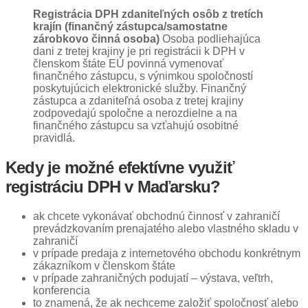
Registrácia DPH zdaniteľných osôb z tretích
krajín (finančný zástupca/samostatne
zárobkovo činná osoba)
Osoba podliehajúca
dani z tretej krajiny je pri registrácii k DPH v
členskom štáte EÚ povinná vymenovať
finančného zástupcu, s výnimkou spoločností
poskytujúcich elektronické služby. Finančný
zástupca a zdaniteľná osoba z tretej krajiny
zodpovedajú spoločne a nerozdielne a na
finančného zástupcu sa vzťahujú osobitné
pravidlá.
Kedy je možné efektívne využiť
registráciu DPH v Maďarsku?
ak chcete vykonávať obchodnú činnosť v zahraničí
prevádzkovaním prenajatého alebo vlastného skladu v
zahraničí
v prípade predaja z internetového obchodu konkrétnym
zákazníkom v členskom štáte
v prípade zahraničných podujatí – výstava, veľtrh,
konferencia
to znamená, že ak nechceme založiť spoločnosť alebo