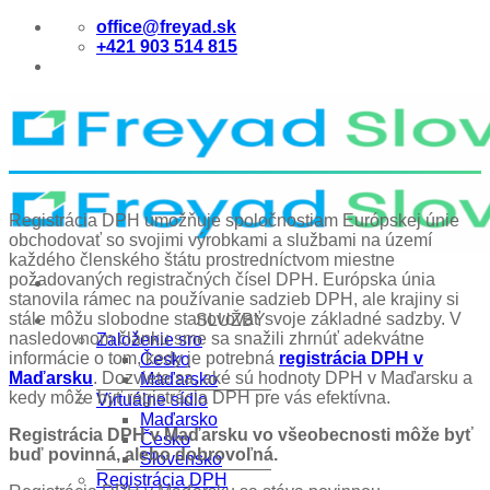
Skip
office@freyad.sk
to
+421 903 514 815
content
Registrácia DPH umožňuje spoločnostiam Európskej únie
obchodovať so svojimi výrobkami a službami na území
každého členského štátu prostredníctvom miestne
požadovaných registračných čísel DPH. Európska únia
stanovila rámec na používanie sadzieb DPH, ale krajiny si
stále môžu slobodne stanovovať svoje základné sadzby. V
SLUŽBY
nasledovnom článku sme sa snažili zhrnúť adekvátne
Založenie sro
informácie o tom, kedy je potrebná
registrácia DPH v
Česko
Maďarsku
. Dozviete sa, aké sú hodnoty DPH v Maďarsku a
Maďarsko
kedy môže byť registrácia DPH pre vás efektívna.
Virtuálne sídlo
Maďarsko
Registrácia DPH v Maďarsku vo všeobecnosti môže byť
Česko
buď povinná, alebo dobrovoľná.
Slovensko
Registrácia DPH