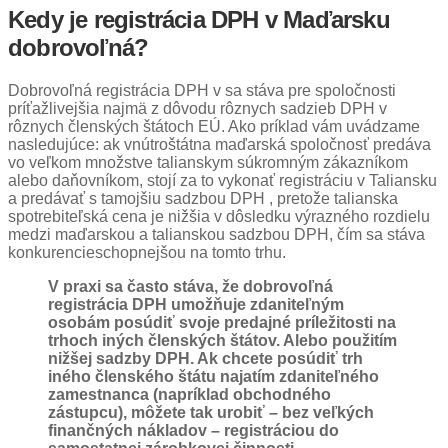
Kedy je registrácia DPH v Maďarsku
dobrovoľná?
Dobrovoľná registrácia DPH v sa stáva pre spoločnosti
príťažlivejšia najmä z dôvodu rôznych sadzieb DPH v
rôznych členských štátoch EÚ. Ako príklad vám uvádzame
nasledujúce: ak vnútroštátna maďarská spoločnosť predáva
vo veľkom množstve talianskym súkromným zákazníkom
alebo daňovníkom, stojí za to vykonať registráciu v Taliansku
a predávať s tamojšiu sadzbou DPH , pretože talianska
spotrebiteľská cena je nižšia v dôsledku výrazného rozdielu
medzi maďarskou a talianskou sadzbou DPH, čím sa stáva
konkurencieschopnejšou na tomto trhu.
V praxi sa často stáva, že dobrovoľná
registrácia DPH umožňuje zdaniteľným
osobám posúdiť svoje predajné príležitosti na
trhoch iných členských štátov. Alebo použitím
nižšej sadzby DPH. Ak chcete posúdiť trh
iného členského štátu najatím zdaniteľného
zamestnanca (napríklad obchodného
zástupcu), môžete tak urobiť – bez veľkých
finančných nákladov – registráciou do