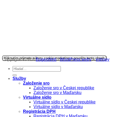
Kliknutím prijmete súbory cookie marketing a povolíte tento obsah
Copyright 2026 ©
BugesWeb
-
WordPress weby
a
eshopy
Služby
Založenie sro
Založenie sro v Českej republike
Založenie sro v Maďarsku
Virtuálne sídlo
Virtuálne sídlo v Českej republike
Virtuálne sídlo v Maďarsku
Registrácia DPH
Registrácia DPH v Maďarsku