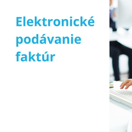
Registrácia DPH
Maďarsko
Otvorenie bankového
účtu
Maďarsko
Účtovníctvo
Slovensko
Maďarsko
O nás
Referencie
Magazin
Kontakt