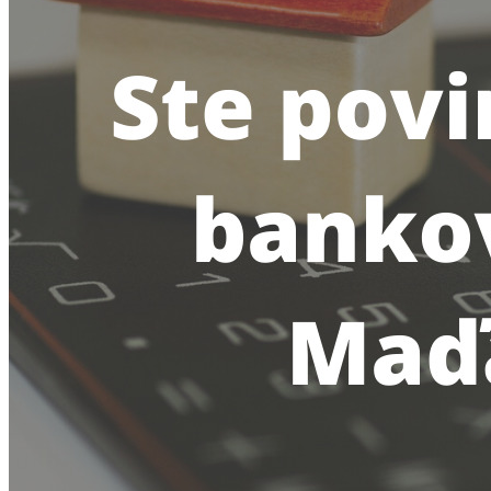
Virtuálne sídlo
Maďarsko
Česko
Slovensko
Registrácia DPH
Maďarsko
Otvorenie
bankového účtu
Maďarsko
Účtovníctvo
Slovensko
Maďarsko
O nás
Referencie
Magazin
Kontakt